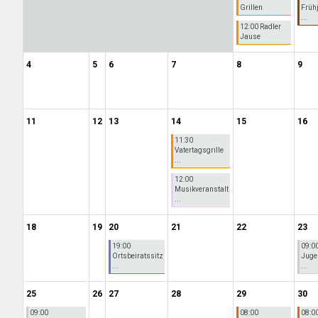
Grillen
Früh
...
12:00 Radler
Jause
4
5
6
7
8
9
11
12
13
14
15
16
11:30
Vatertagsgrille
...
12:00
Musikveranstalt
...
18
19
20
21
22
23
19:00
09:0
Ortsbeiratssitz
Juge
...
...
25
26
27
28
29
30
09:00
08:00
08:0