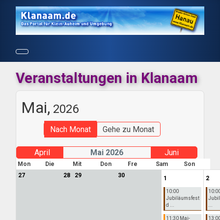
Veranstaltungen in Klanaam
Mai,
2026
Nach Monat
Gehe zu Monat
April
Mai 2026
Juni
Mon
Die
Mit
Don
Fre
Sam
Son
27
28
29
30
1
2
10:00
10:0
Jubiläumsfest
Jubi
d ...
...
11:30 Mai-
13:0