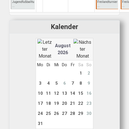
Jugendfußballtu
Freilandturnier
Freil
...
...
...
Kalender
August
2026
Mo
Di
Mi
Do
Fr
Sa
So
1
2
3
4
5
6
7
8
9
10
11
12
13
14
15
16
17
18
19
20
21
22
23
24
25
26
27
28
29
30
31