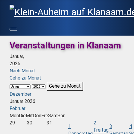
Veranstaltungen in Klanaam
Januar,
2026
Nach Monat
Gehe zu Monat
Gehe zu Monat
Dezember
Januar 2026
Februar
Mon
Die
Mit
Don
Fre
Sam
Son
29
30
31
2
1
3
4
Freitag,
Donnerstag,
Samstag,
So