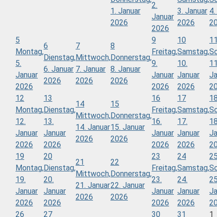
2.
1. Januar
3. Januar
4.
Januar
2026
2026
2
2026
5
9
10
1
6
7
8
Montag,
Freitag,
Samstag,
So
Dienstag,
Mittwoch,
Donnerstag,
5.
9.
10.
11
6. Januar
7. Januar
8. Januar
Januar
Januar
Januar
Ja
2026
2026
2026
2026
2026
2026
2
12
13
16
17
1
14
15
Montag,
Dienstag,
Freitag,
Samstag,
So
Mittwoch,
Donnerstag,
12.
13.
16.
17.
18
14. Januar
15. Januar
Januar
Januar
Januar
Januar
Ja
2026
2026
2026
2026
2026
2026
2
19
20
23
24
2
21
22
Montag,
Dienstag,
Freitag,
Samstag,
So
Mittwoch,
Donnerstag,
19.
20.
23.
24.
25
21. Januar
22. Januar
Januar
Januar
Januar
Januar
Ja
2026
2026
2026
2026
2026
2026
2
26
27
30
31
1