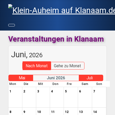
Veranstaltungen in Klanaam
Juni,
2026
Nach Monat
Gehe zu Monat
Mai
Juni 2026
Juli
Mon
Die
Mit
Don
Fre
Sam
Son
1
2
3
4
5
6
7
8
9
10
11
12
13
14